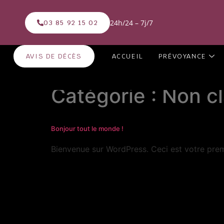
24h/24 – 7j/7
03 85 92 15 02
AVIS DE DÉCÈS
ACCUEIL
PRÉVOYANCE
Catégorie :
Non c
Bonjour tout le monde !
Bienvenue sur WordPress. Ceci est votre prem