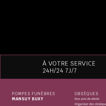
À VOTRE SERVICE
24H/24 7J/7
POMPES FUNÈBRES
OBSÈQUES
MANSUY BUXY
Nos avis de décès
Organiser des obsèqu