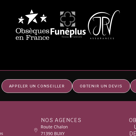
APPELER UN CONSEILLER
OBTENIR UN DEVIS
NOS AGENCES
O
Route Chalon
D
71390 BUXY
es