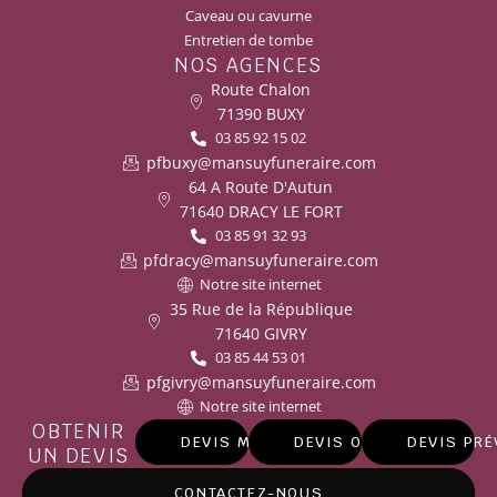
Caveau ou cavurne
Entretien de tombe
NOS AGENCES
Route Chalon
71390 BUXY
03 85 92 15 02
pfbuxy@mansuyfuneraire.com
64 A Route D'Autun
71640 DRACY LE FORT
03 85 91 32 93
pfdracy@mansuyfuneraire.com
Notre site internet
35 Rue de la République
71640 GIVRY
03 85 44 53 01
pfgivry@mansuyfuneraire.com
Notre site internet
OBTENIR
DEVIS MARBRERIE
DEVIS OBSÈQUES
DEVIS PR
UN DEVIS
CONTACTEZ-NOUS